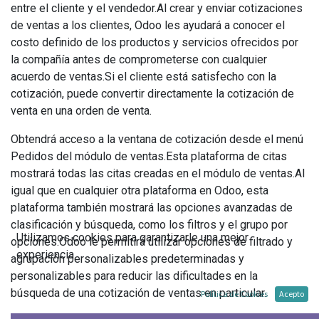
entre el cliente y el vendedor.Al crear y enviar cotizaciones
de ventas a los clientes, Odoo les ayudará a conocer el
costo definido de los productos y servicios ofrecidos por
la compañía antes de comprometerse con cualquier
acuerdo de ventas.Si el cliente está satisfecho con la
cotización, puede convertir directamente la cotización de
venta en una orden de venta.
Obtendrá acceso a la ventana de cotización desde el menú
Pedidos del módulo de ventas.Esta plataforma de citas
mostrará todas las citas creadas en el módulo de ventas.Al
igual que en cualquier otra plataforma en Odoo, esta
plataforma también mostrará las opciones avanzadas de
clasificación y búsqueda, como los filtros y el grupo por
Utilizamos cookies para garantizarle una mejor
opciones.Odoo le permitirá utilizar opciones de filtrado y
experiencia.
agrupación personalizables predeterminadas y
personalizables para reducir las dificultades en la
búsqueda de una cotización de ventas en particular.
Política de Cookies
Acepto