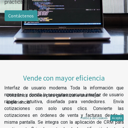
prácticas de implementación.
Contáctenos
Vende con mayor eficiencia
Interfaz de usuario moderna. Toda la información que
necesitas y donde la necesitas con una interfaz de usuario
Utilizamos cookies para garantizarle una mejor
rápida e intuitiva, diseñada para vendedores. Envía
experiencia.
cotizaciones con solo unos clics. Convierte las
cotizaciones en órdenes de venta y facturas desde la
Política de Cookies
Acepto
misma pantalla. Se integra con la aplicación de CRM para