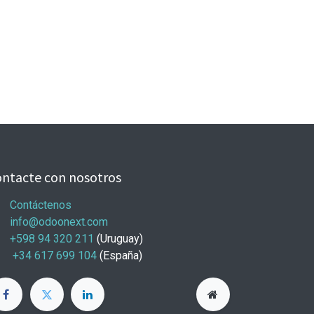
ntacte con nosotros
Contáctenos
info@odoonext.com
+598 94 320 211
(Uruguay)
+34 617 699 104
(España)