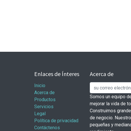
Enlaces de Ínteres
Acerca de
Inicio
Acerca de
Somos un equipo de
Productos
mejorar la vida de t
Servicios
Construimos grande
Legal
de negocio. Nuestr
Política de privacidad
pequeñas y mediana
Contáctenos